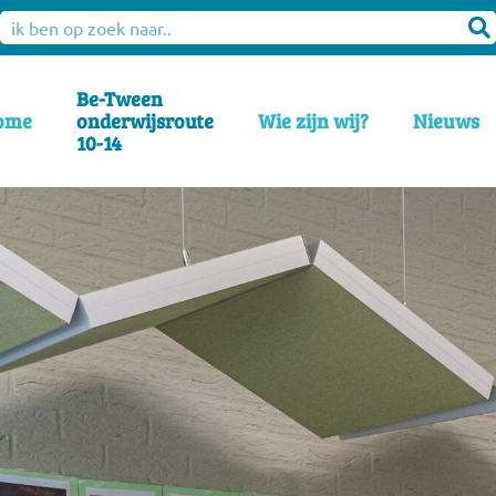
Be-Tween
ome
onderwijsroute
Wie zijn wij?
Nieuws
10-14