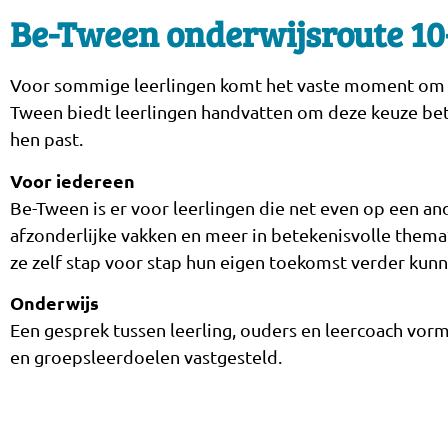
Be-Tween onderwijsroute 10
Voor sommige leerlingen komt het vaste moment om te 
Tween biedt leerlingen handvatten om deze keuze bete
hen past.
Voor iedereen
Be-Tween is er voor leerlingen die net even op een and
afzonderlijke vakken en meer in betekenisvolle thema
ze zelf stap voor stap hun eigen toekomst verder ku
Onderwijs
Een gesprek tussen leerling, ouders en leercoach vorm
en groepsleerdoelen vastgesteld.
De kernvakken – taal/Nederlands, Engels en rekene
vanuit drie perioden per jaar, waarin een bepaald the