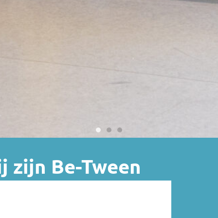
j zijn Be-Tween
ospeler