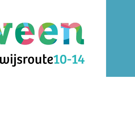
02:02
jsroute voor 10-14-jarigen in Hardenberg